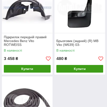
Підкрилок передній правий
Mercedes Benz Vito
Брызговик (задний) (R) MB
ROTWEISS
Vito (W639) 03-
В наявності
В наявності
3 458
480
₴
₴
Купити
Купити