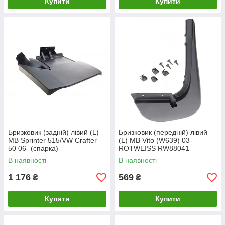
Купити
Купити
Бризковик (задній) лівий (L)
Бризковик (передній) лівий
MB Sprinter 515/VW Crafter
(L) MB Vito (W639) 03-
50 06- (спарка)
ROTWEISS RW88041
В наявності
В наявності
1 176
569
₴
₴
Купити
Купити