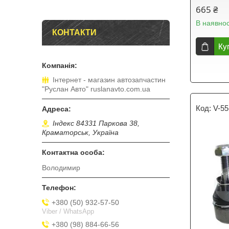
665 ₴
В наявнос
КОНТАКТИ
Ку
Інтернет - магазин автозапчастин
"Руслан Авто" ruslanavto.com.ua
V-55
Індекс 84331 Паркова 38,
Краматорськ, Україна
Володимир
+380 (50) 932-57-50
Viber / WhatsApp
+380 (98) 884-66-56