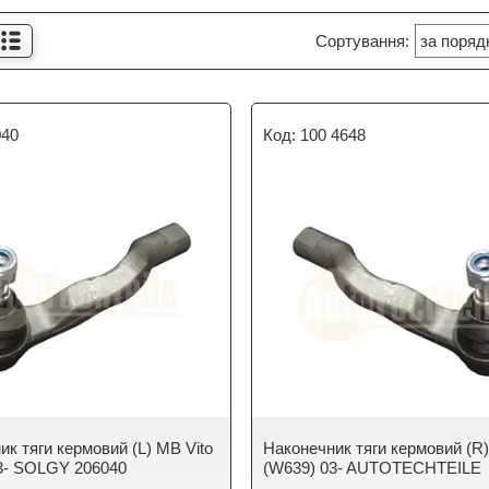
040
100 4648
ик тяги кермовий (L) MB Vito
Наконечник тяги кермовий (R)
3- SOLGY 206040
(W639) 03- AUTOTECHTEILE