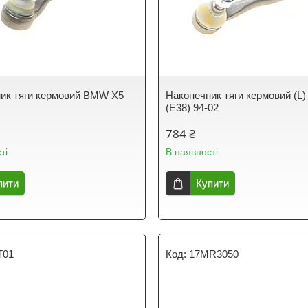
ик тяги кермовий BMW X5
Наконечник тяги кермовий (L
(E38) 94-02
784 ₴
ті
В наявності
пити
Купити
T01
17MR3050