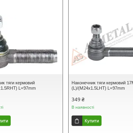
ик тяги кермовий
Наконечник тяги кермовий 1
4x1.5RHT) L=97mm
(L)/(M24x1.5LHT) L=97mm
349 ₴
ті
В наявності
пити
Купити