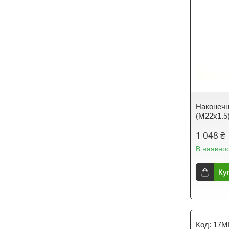
Наконечн
(M22x1.5
1 048 ₴
В наявнос
Ку
17M