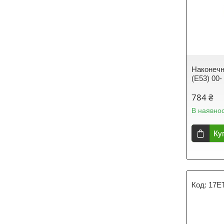
Наконечн
(E53) 00-
784 ₴
В наявнос
Ку
17E