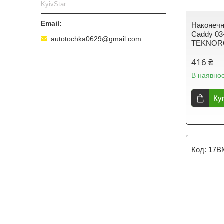
KyivStar
Наконечн
Caddy 03
autotochka0629@gmail.com
TEKNORO
416 ₴
В наявнос
Ку
17B