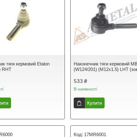
ик тяги кермовий Etalon
Наконечник тяги кермовий M
) RHT
(W124/201) (M12x1.5) LHT (зо
533 ₴
ті
В наявності
пити
Купити
R6000
17MR6001