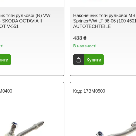
ик тяги рульової (R) VW
Наконечник тяги рульової MB
- SKODA OCTAVIA II
Sprinter/VW LT 96-06 (100 460
T V-551
AUTOTECHTEILE
488 ₴
ті
В наявності
пити
Купити
M0400
17BM0500