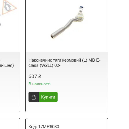
B
Наконечник тяги кермовий (L) MB E-
внішня)
class (W211) 02-
607 ₴
В наявності
Купити
17MR6030