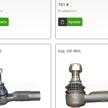
761 ₴
ті
В наявності
пити
Купити
1
100 4601