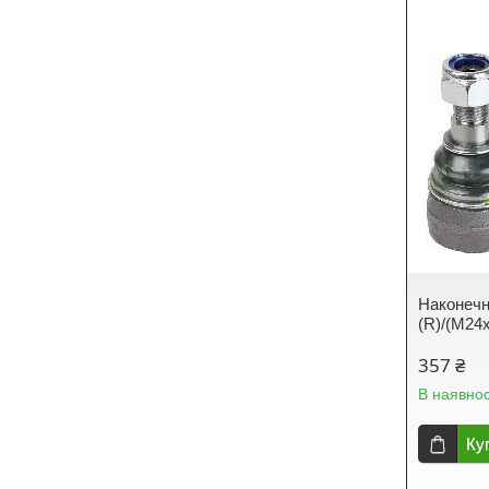
Наконечн
(R)/(M2
357 ₴
В наявнос
Ку