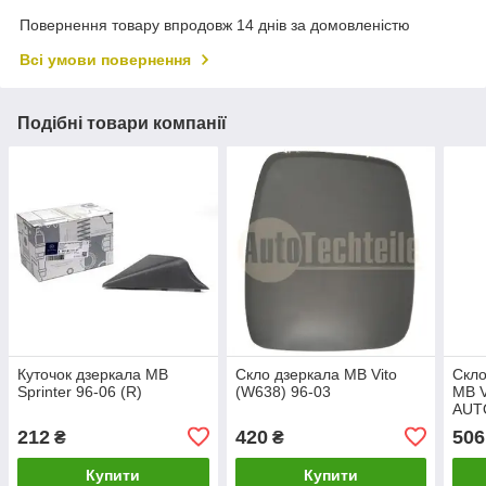
Повернення товару впродовж 14 днів за домовленістю
Всі умови повернення
Подібні товари компанії
Куточок дзеркала MB
Скло дзеркала MB Vito
Скло
Sprinter 96-06 (R)
(W638) 96-03
MB V
AUT
212
420
506
₴
₴
Купити
Купити