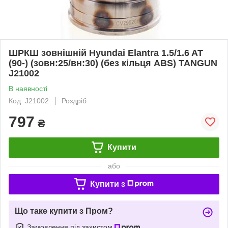
ШРКШ зовнішній Hyundai Elantra 1.5/1.6 AT
(90-) (зовн:25/вн:30) (без кільця ABS) TANGUN
J21002
В наявності
Код: J21002
Роздріб
797
₴
Купити
або
Купити з
Що таке купити з Пром?
Замовлення під захистом