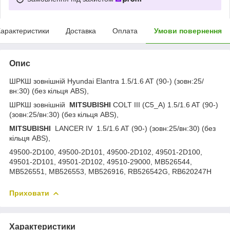
арактеристики
Доставка
Оплата
Умови повернення
Опис
ШРКШ зовнішній Hyundai Elantra 1.5/1.6 AT (90-) (зовн:25/
вн:30) (без кільця ABS),
ШРКШ зовнішній
MITSUBISHI
COLT III (C5_A) 1.5/1.6 AT (90-)
(зовн:25/вн:30) (без кільця ABS),
MITSUBISHI
LANCER IV 1.5/1.6 AT (90-) (зовн:25/вн:30) (без
кільця ABS),
49500-2D100, 49500-2D101, 49500-2D102, 49501-2D100,
49501-2D101, 49501-2D102, 49510-29000, MB526544,
MB526551, MB526553, MB526916, RB526542G, RB620247H
Приховати
Характеристики