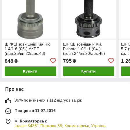
ШРКШ зовнішній Kia Rio
ШРКШ зовнішній Kia
ШРК
1.4/1.6 (05-) АКПП
Picanto 1.0/1.1 (04-)
5.7 
(нар:25/вн:22/abs:48)
(зовн:24/вн:20/abs:48)
коль
TANGUN J21029
TANGUN J21023
J51
848
795
1 2
₴
₴
Купити
Купити
Про нас
96% позитивних з 112 відгуків за рік
Працює з 11.07.2016
м. Краматорськ
Індекс 84331 Паркова 38, Краматорськ, Україна