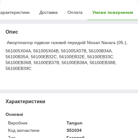
арактеристики
Доставка
Оплата
Умови повернення
Опис
Амортизатор підвіски газовий передній Nissan Navara (05-),
561005X04A, 561005X04B, 561005X07B, 56100B34A,
56100B35A, 56100EB32C, 56100EB32E, 56100EB33C,
56100EB36B, 56100EB37B, 56100EB38A, 56100EB38B,
56100EB39C
Характеристики
Основні
Виробник
Tangun
Код запчастини
S51034
Тип
Газовий