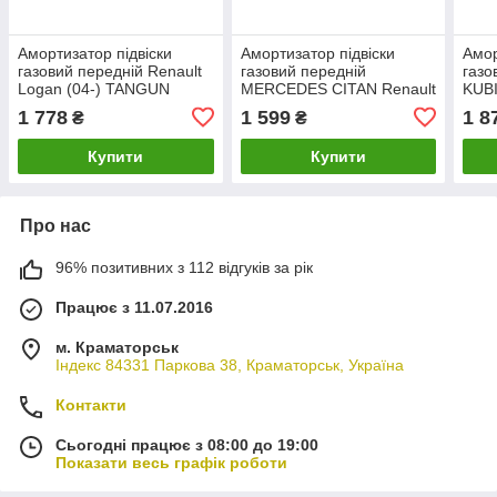
Амортизатор підвіски
Амортизатор підвіски
Амор
газовий передній Renault
газовий передній
газо
Logan (04-) TANGUN
MERCEDES CITAN Renault
KUBI
S51045
Kangoo II 1.5dci,1.6 16V
(98-
1 778
1 599
1 8
₴
₴
(08-) TANGUN S51040
Купити
Купити
Про нас
96% позитивних з 112 відгуків за рік
Працює з 11.07.2016
м. Краматорськ
Індекс 84331 Паркова 38, Краматорськ, Україна
Контакти
Сьогодні працює з 08:00 до 19:00
Показати весь графік роботи