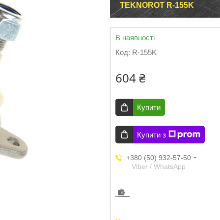
TEKNOROT R-155K
В наявності
Код:
R-155K
604 ₴
Купити
Купити з
+380 (50) 932-57-50
Viber / WhatsApp