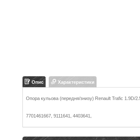
Опис
Характеристики
Опора кульова (передня/знизу) Renault Trafic 1.9D/2.
7701461667, 9111641, 4403641,