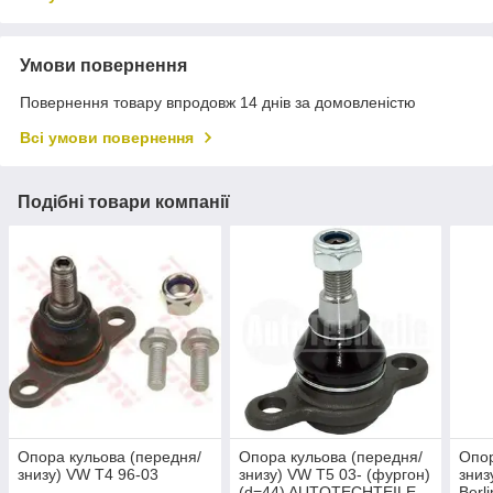
Умови повернення
Повернення товару впродовж 14 днів за домовленістю
Всі умови повернення
Подібні товари компанії
Опора кульова (передня/
Опора кульова (передня/
Опор
знизу) VW T4 96-03
знизу) VW T5 03- (фургон)
зниз
(d=44) AUTOTECHTEILE
Berl