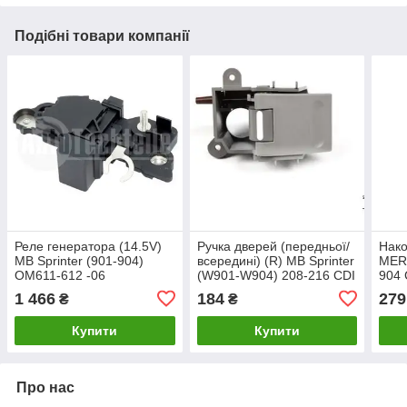
Подібні товари компанії
Реле генератора (14.5V)
Ручка дверей (передньої/
Нако
MB Sprinter (901-904)
всередині) (R) MB Sprinter
MERC
OM611-612 -06
(W901-W904) 208-216 CDI
904 
ROT
1 466
184
279
₴
₴
Купити
Купити
Про нас