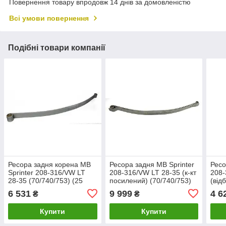
Повернення товару впродовж 14 днів за домовленістю
Всі умови повернення
Подібні товари компанії
Ресора задня корена MB
Ресора задня MB Sprinter
Ресо
Sprinter 208-316/VW LT
208-316/VW LT 28-35 (к-кт
208-
28-35 (70/740/753) (25
посилений) (70/740/753)
(від
mm)
(25 mm/18mm)
пупт
6 531
9 999
4 6
₴
₴
23m
Купити
Купити