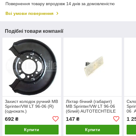
Повернення товару впродовж 14 днів за домовленістю
Всі умови повернення
Подібні товари компанії
Захист колодок ручний MB
Ліхтар бічний (габарит)
Скло
Sprinter/VW LT 96-06 (R)
MB Sprinter/VW LT 96-06
Spri
(однокатк.)
(білий) AUTOTECHTEILE
06 
AUTOTECHTEILE
692
147
1 2
₴
₴
Купити
Купити