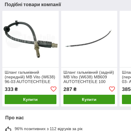
Подібні товари компанії
Шланг гальмівний
Шланг гальмівний (задній)
Шла
(передній) MB Vito (W638)
MB Vito (W638) MB609
(пер
96-03 AUTOTECHTEILE
AUTOTECHTEILE 100
03- 
4236
333
287
385
₴
₴
Купити
Купити
Про нас
96% позитивних з 112 відгуків за рік