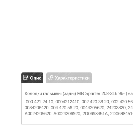
Опис
Характеристики
Колодки гальмівні (задні) MB Sprinter 208-316 96- (ма
000 421 24 10, 0004212410, 002 420 38 20, 002 420 5
0034206420, 004 420 56 20, 0044205620, 24203820, 2
A0024205620, A0024206920, 2D0698451A, 2D069845