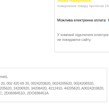
повернення товару протягом 14
У компанії підключені електро
не покидаючи сайту.
лая),
6 20, 002 420 69 20, 0024203820, 0024205620, 0024206920,
4205620, 24206920, 34206420, 4212410, 44205620, A0024203820,
1C, 2D0698451D, 2DO698451A