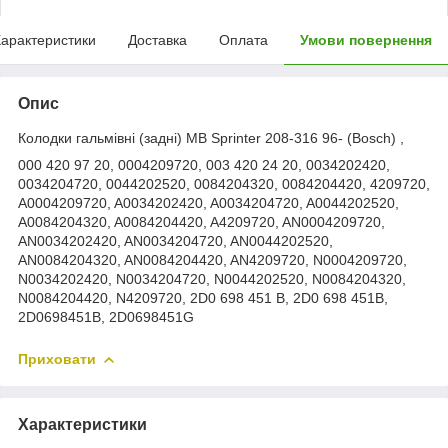
арактеристики
Доставка
Оплата
Умови повернення
Опис
Колодки гальмівні (задні) MB Sprinter 208-316 96- (Bosch) ,
000 420 97 20, 0004209720, 003 420 24 20, 0034202420,
0034204720, 0044202520, 0084204320, 0084204420, 4209720,
A0004209720, A0034202420, A0034204720, A0044202520,
A0084204320, A0084204420, A4209720, AN0004209720,
AN0034202420, AN0034204720, AN0044202520,
AN0084204320, AN0084204420, AN4209720, N0004209720,
N0034202420, N0034204720, N0044202520, N0084204320,
N0084204420, N4209720, 2D0 698 451 B, 2D0 698 451B,
2D0698451B, 2D0698451G
Приховати
Характеристики