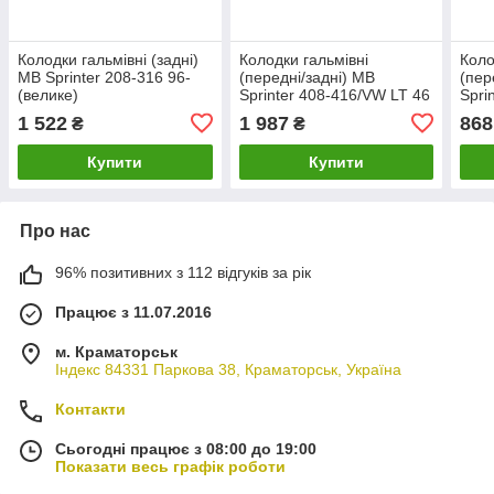
Колодки гальмівні (задні)
Колодки гальмівні
Коло
MB Sprinter 208-316 96-
(передні/задні) MB
(пер
(велике)
Sprinter 408-416/VW LT 46
Spri
96-
SOL
1 522
1 987
868
₴
₴
Купити
Купити
Про нас
96% позитивних з 112 відгуків за рік
Працює з 11.07.2016
м. Краматорськ
Індекс 84331 Паркова 38, Краматорськ, Україна
Контакти
Сьогодні працює з 08:00 до 19:00
Показати весь графік роботи