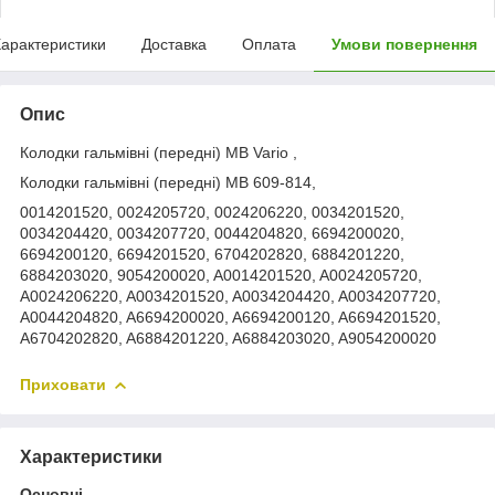
арактеристики
Доставка
Оплата
Умови повернення
Опис
Колодки гальмівні (передні) MB Vario ,
Колодки гальмівні (передні) MB 609-814,
0014201520, 0024205720, 0024206220, 0034201520,
0034204420, 0034207720, 0044204820, 6694200020,
6694200120, 6694201520, 6704202820, 6884201220,
6884203020, 9054200020, A0014201520, A0024205720,
A0024206220, A0034201520, A0034204420, A0034207720,
A0044204820, A6694200020, A6694200120, A6694201520,
A6704202820, A6884201220, A6884203020, A9054200020
Приховати
Характеристики
Основні