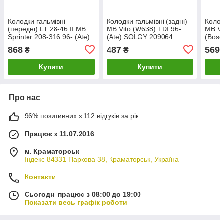
Колодки гальмівні
Колодки гальмівні (задні)
Коло
(передні) LT 28-46 II MB
MB Vito (W638) TDI 96-
MB V
Sprinter 208-316 96- (Ate)
(Ate) SOLGY 209064
(Bos
SOLGY 209001
868
487
569
₴
₴
Купити
Купити
Про нас
96% позитивних з 112 відгуків за рік
Працює з 11.07.2016
м. Краматорськ
Індекс 84331 Паркова 38, Краматорськ, Україна
Контакти
Сьогодні працює з 08:00 до 19:00
Показати весь графік роботи