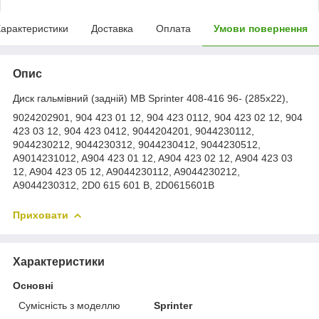
арактеристики
Доставка
Оплата
Умови повернення
Опис
Диск гальмівний (задній) MB Sprinter 408-416 96- (285x22),
9024202901, 904 423 01 12, 904 423 0112, 904 423 02 12, 904
423 03 12, 904 423 0412, 9044204201, 9044230112,
9044230212, 9044230312, 9044230412, 9044230512,
A9014231012, A904 423 01 12, A904 423 02 12, A904 423 03
12, A904 423 05 12, A9044230112, A9044230212,
A9044230312, 2D0 615 601 B, 2D0615601B
Приховати
Характеристики
Основні
Сумісність з моделлю
Sprinter