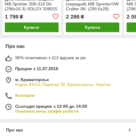
MB Sprinter 208-319 06-
(передній) MB Sprinter/VW
MB S
(298x16.3) SOLGY 208015
Crafter 06- (299.6x28)
(298
SOLGY 208004
1 798
2 286
2 0
₴
₴
Купити
Купити
Про нас
96% позитивних з 112 відгуків за рік
Працює з 11.07.2016
м. Краматорськ
Індекс 84331 Паркова 38, Краматорськ, Україна
Контакти
Сьогодні працює з 12:00 до 14:00
Показати весь графік роботи
Про нас