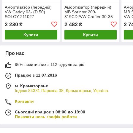
Амортизатор (передній)
Амортизатор (передній)
Амор
VW Caddy 03- (D 50)
MB Sprinter 209-
MB S
SOLGY 211027
319CDI/VW Crafter 30-35
VW C
06- (Газ) SOLGY 211003
(Га
2 230
2 482
2 7
₴
₴
SOL
Купити
Купити
Про нас
96% позитивних з 112 відгуків за рік
Працює з 11.07.2016
м. Краматорськ
Індекс 84331 Паркова 38, Краматорськ, Україна
Контакти
Сьогодні працює з 08:00 до 19:00
Показати весь графік роботи