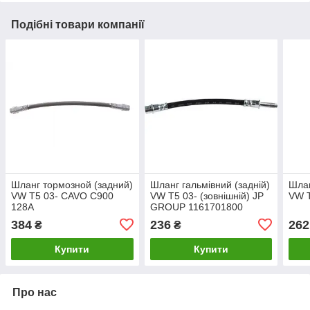
Подібні товари компанії
Шланг тормозной (задний)
Шланг гальмівний (задній)
Шлан
VW T5 03- CAVO C900
VW T5 03- (зовнішній) JP
VW T
128A
GROUP 1161701800
384
236
262
₴
₴
Купити
Купити
Про нас