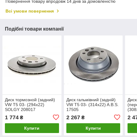
Повернення товару впродовж 14 днів за домовленістю
Всі умови повернення
Подібні товари компанії
Диск тормозной (задний)
Диск гальмівний (задній)
Диск
VW T5 03- (294x22)
VW T5 03- (314x22) A.B.S.
(пер
SOLGY 208017
17505
(308
1 774
2 267
2 4
₴
₴
Купити
Купити