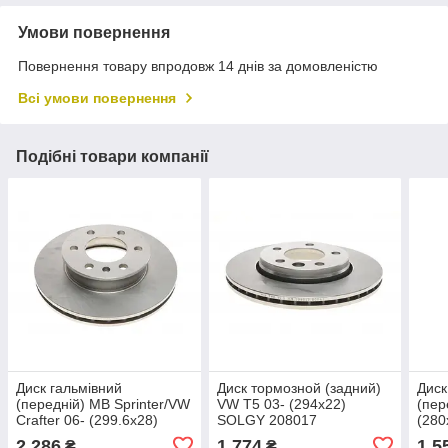
Умови повернення
Повернення товару впродовж 14 днів за домовленістю
Всі умови повернення
Подібні товари компанії
Диск гальмівний
Диск тормозной (задний)
Диск
(передній) MB Sprinter/VW
VW T5 03- (294x22)
(пер
Crafter 06- (299.6x28)
SOLGY 208017
(28
SOLGY 208004
2 286
1 774
1 5
₴
₴