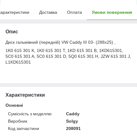
арактеристики
Доставка
Оплата
Умови повернення
Опис
Диск гальмівний (передній) VW Caddy III 03- (288x25) ,
1K0 615 301 K, 1K0 615 301 T, 1KD 615 301 B, 1KD615301,
5C0 615 301 A, 5C0 615 301 D, 5Q0 615 301 H, JZW 615 301 J,
L1KD615301
Характеристики
Основні
Сумісність з моделлю
Caddy
Виробник
Solgy
Код запчастини
208091