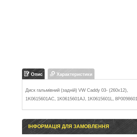
Опис
Характеристики
Диск гальмівний (задній) VW Caddy 03- (260x12),
1K0615601AC, 1K0615601AJ, 1K0615601L, 8P009860
ІНФОРМАЦІЯ ДЛЯ ЗАМОВЛЕННЯ