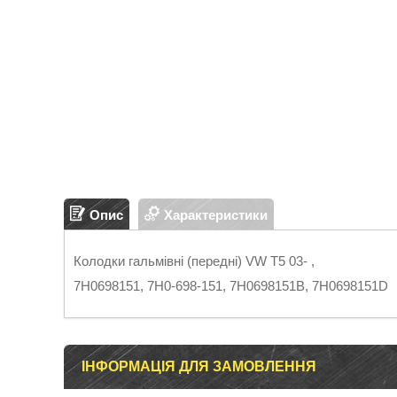
Опис
Характеристики
Колодки гальмівні (передні) VW T5 03- ,
7H0698151, 7H0-698-151, 7H0698151B, 7H0698151D
ІНФОРМАЦІЯ ДЛЯ ЗАМОВЛЕННЯ