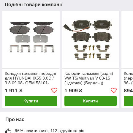
Подібні товари компанії
Колодки гальмівні передні
Колодки гальмівні (задні)
Коло
для HYUNDAI IX55 3.0D /
VW T5/Multivan V 03-15
(пер
3.8 09.08- OEM 58101-
(+датчик) (Беряльц)
96- 
3JA50 KAP
GDB1557 TRW
209
1 911
1 909
894
₴
₴
H07PADFR00922
Купити
Купити
Про нас
96% позитивних з 112 відгуків за рік