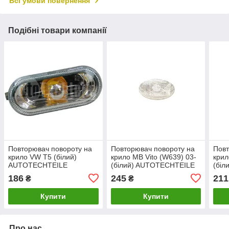
Всі умови повернення
Подібні товари компанії
Повторювач повороту на
Повторювач повороту на
Повт
крило VW T5 (білий)
крило MB Vito (W639) 03-
крил
AUTOTECHTEILE
(білий) AUTOTECHTEILE
(біл
186
245
211
₴
₴
Купити
Купити
Про нас