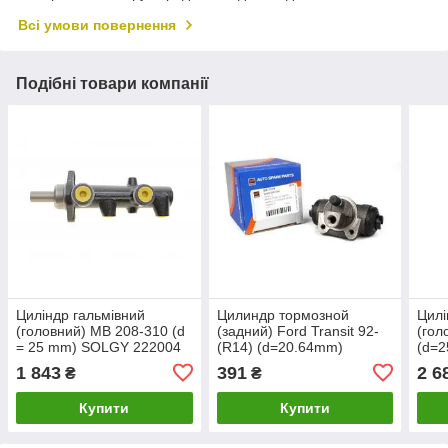
Всі умови повернення
Подібні товари компанії
Циліндр гальмівний
Цилиндр тормозной
Цилі
(головний) MB 208-310 (d
(задний) Ford Transit 92-
(гол
= 25 mm) SOLGY 222004
(R14) (d=20.64mm)
(d=2
1 843
391
2 6
₴
₴
Купити
Купити