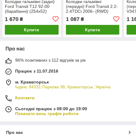
Колодки гальмівні (задні)
Колодки гальмівні
Коло
Ford Transit T12 92-00
(передні) Ford Transit 2.2-
(пер
(барабанні) (254x52)
2.4TDCi 2006- (RWD)
V34
SOLGY 209041
156
1 670
1 087
1 1
₴
₴
Купити
Купити
Про нас
96% позитивних з 112 відгуків за рік
Працює з 11.07.2016
м. Краматорськ
Індекс 84331 Паркова 38, Краматорськ, Україна
Контакти
Сьогодні працює з 08:00 до 19:00
Показати весь графік роботи
Про нас