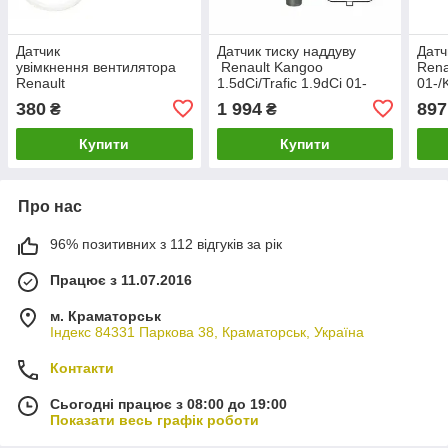
Датчик
Датчик тиску наддуву
Датч
увімкнення вентилятора
Renault Kangoo
Rena
Renault
1.5dCi/Trafic 1.9dCi 01-
01-/
Kangoo/Trafic/Master II
93450122 DELPHI
223
380
1 994
897
₴
₴
1.7-2.8 dTi (2 конт.) (92-
PS10228
82°C)
Купити
Купити
Про нас
96% позитивних з 112 відгуків за рік
Працює з 11.07.2016
м. Краматорськ
Індекс 84331 Паркова 38, Краматорськ, Україна
Контакти
Сьогодні працює з 08:00 до 19:00
Показати весь графік роботи