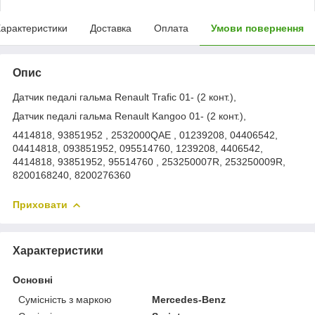
арактеристики
Доставка
Оплата
Умови повернення
Опис
Датчик педалі гальма Renault Trafic 01- (2 конт.),
Датчик педалі гальма Renault Kangoo 01- (2 конт.),
4414818, 93851952 , 2532000QAE , 01239208, 04406542,
04414818, 093851952, 095514760, 1239208, 4406542,
4414818, 93851952, 95514760 , 253250007R, 253250009R,
8200168240, 8200276360
Приховати
Характеристики
Основні
Сумісність з маркою
Mercedes-Benz