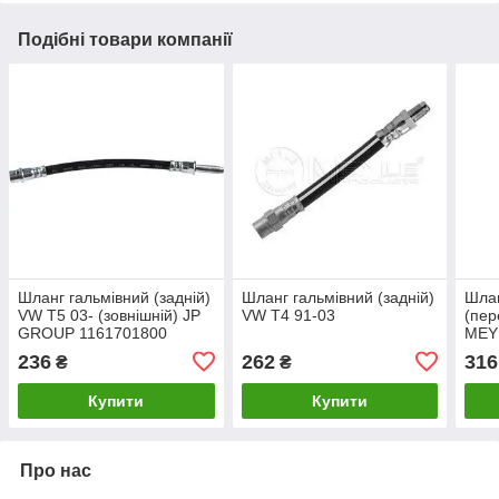
Подібні товари компанії
Шланг гальмівний (задній)
Шланг гальмівний (задній)
Шлан
VW T5 03- (зовнішній) JP
VW T4 91-03
(пер
GROUP 1161701800
MEY
236
262
316
₴
₴
Купити
Купити
Про нас