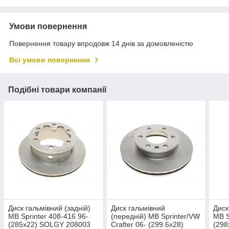
Умови повернення
Повернення товару впродовж 14 днів за домовленістю
Всі умови повернення
Подібні товари компанії
Диск гальмівний (задній)
Диск гальмівний
Диск
MB Sprinter 408-416 96-
(передній) MB Sprinter/VW
MB S
(285x22) SOLGY 208003
Crafter 06- (299.6x28)
(298