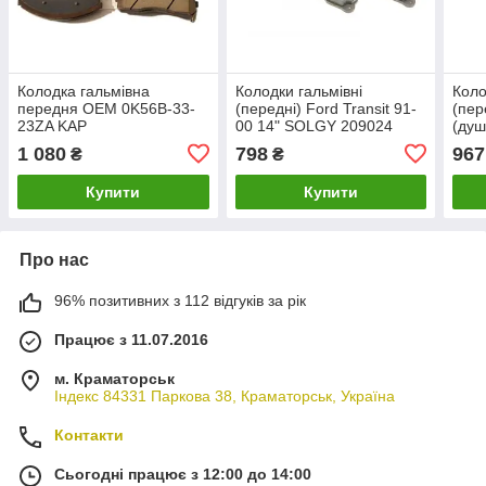
Колодка гальмівна
Колодки гальмівні
Коло
передня OEM 0K56B-33-
(передні) Ford Transit 91-
(пер
23ZA KAP
00 14" SOLGY 209024
(душ
K07PADFR00623
209
1 080
798
967
₴
₴
Купити
Купити
Про нас
96% позитивних з 112 відгуків за рік
Працює з 11.07.2016
м. Краматорськ
Індекс 84331 Паркова 38, Краматорськ, Україна
Контакти
Сьогодні працює з 12:00 до 14:00