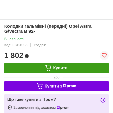
Колодки гальмівні (передні) Opel Astra
G/Vectra B 92-
В наявності
Код: FDB1068
Роздріб
1 802
₴
Купити
або
Купити з
Що таке купити з Пром?
Замовлення під захистом