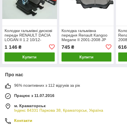
Колодки гальмівні дискові
Колодка гальмівна
Коло
передн RENAULT DACIA
передня Renault Kangoo
Rena
LOGAN II 1.2 10/12-
Megane II 2001-2008 JP
2008
(1540.10) REMSA
GROUP 4363601810
Micr
1 146
745
616
₴
₴
ASA
Купити
Купити
Про нас
96% позитивних з 112 відгуків за рік
Працює з 11.07.2016
м. Краматорськ
Індекс 84331 Паркова 38, Краматорськ, Україна
Контакти