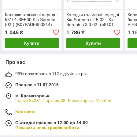
Колодки гальмівні передні
Колодки гальмівні передні
Коло
58101-3EE00 Kia Sorento
Kia Sorento i 2.5 02- Kia
бар
(02-) (K07PADE900914)
Sorento i 3.3 02- (58101-
FIES
KAP
3EE01) REMSA 1041.12
MAZ
1 045
1 786
1 1
₴
₴
TRW
Купити
Купити
Про нас
96% позитивних з 112 відгуків за рік
Працює з 11.07.2016
м. Краматорськ
Індекс 84331 Паркова 38, Краматорськ, Україна
Контакти
Сьогодні працює з 12:00 до 14:00
Показати весь графік роботи