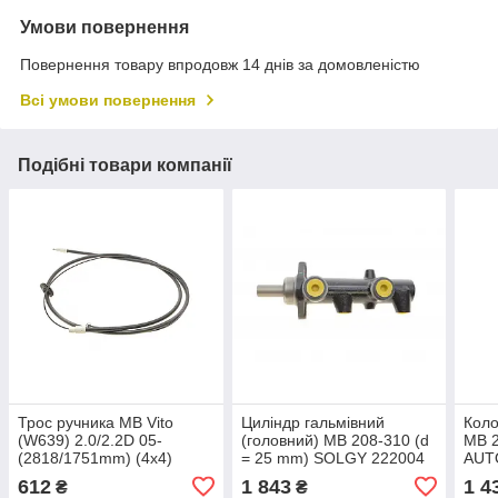
Умови повернення
Повернення товару впродовж 14 днів за домовленістю
Всі умови повернення
Подібні товари компанії
Трос ручника MB Vito
Циліндр гальмівний
Коло
(W639) 2.0/2.2D 05-
(головний) MB 208-310 (d
MB 2
(2818/1751mm) (4x4)
= 25 mm) SOLGY 222004
AUT
612
1 843
1 4
₴
₴