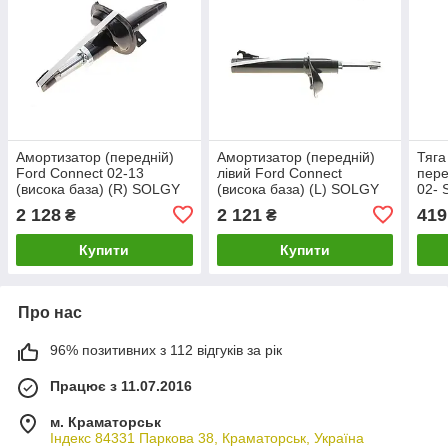
Амортизатор (передній)
Амортизатор (передній)
Тяга
Ford Connect 02-13
лівий Ford Connect
пере
(висока база) (R) SOLGY
(висока база) (L) SOLGY
02-
211267
211266
2 128
2 121
419
₴
₴
Купити
Купити
Про нас
96% позитивних з 112 відгуків за рік
Працює з 11.07.2016
м. Краматорськ
Індекс 84331 Паркова 38, Краматорськ, Україна