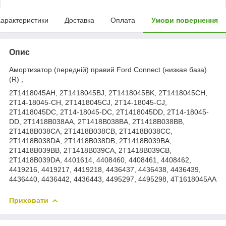
арактеристики
Доставка
Оплата
Умови повернення
Опис
Амортизатор (передній) правий Ford Connect (низкая база)
(R) ,
2T1418045AH, 2T1418045BJ, 2T1418045BK, 2T1418045CH,
2T14-18045-CH, 2T1418045CJ, 2T14-18045-CJ,
2T1418045DC, 2T14-18045-DC, 2T1418045DD, 2T14-18045-
DD, 2T1418B038AA, 2T1418B038BA, 2T1418B038BB,
2T1418B038CA, 2T1418B038CB, 2T1418B038CC,
2T1418B038DA, 2T1418B038DB, 2T1418B039BA,
2T1418B039BB, 2T1418B039CA, 2T1418B039CB,
2T1418B039DA, 4401614, 4408460, 4408461, 4408462,
4419216, 4419217, 4419218, 4436437, 4436438, 4436439,
4436440, 4436442, 4436443, 4495297, 4495298, 4T1618045AA
Приховати