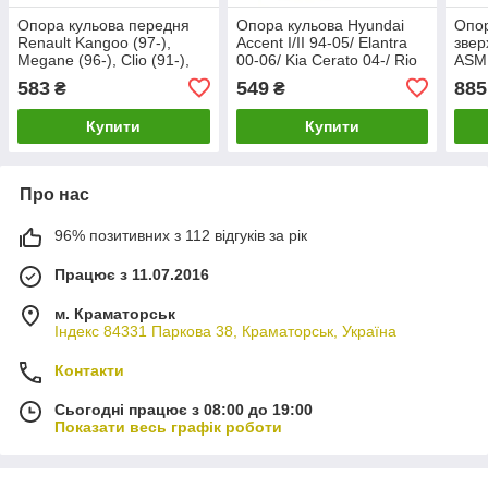
Опора кульова передня
Опора кульова Hyundai
Опор
Renault Kangoo (97-),
Accent I/II 94-05/ Elantra
звер
Megane (96-), Clio (91-),
00-06/ Kia Cerato 04-/ Rio
ASM
Scenic (99-) ASMETAL
54530-22000 ASMETAL
583
549
885
₴
₴
10RN2001
10HY0500
Купити
Купити
Про нас
96% позитивних з 112 відгуків за рік
Працює з 11.07.2016
м. Краматорськ
Індекс 84331 Паркова 38, Краматорськ, Україна
Контакти
Сьогодні працює з 08:00 до 19:00
Показати весь графік роботи