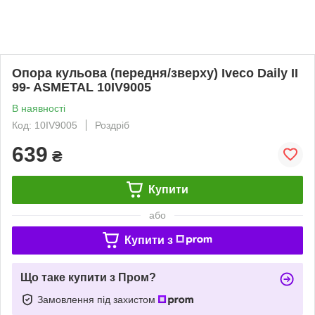
Опора кульова (передня/зверху) Iveco Daily II
99- ASMETAL 10IV9005
В наявності
Код: 10IV9005
Роздріб
639
₴
Купити
або
Купити з
Що таке купити з Пром?
Замовлення під захистом