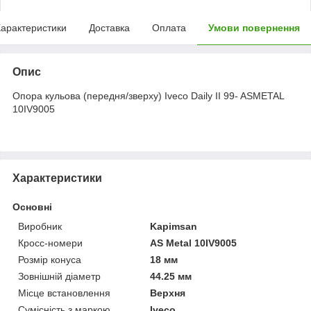
арактеристики
Доставка
Оплата
Умови повернення
Опис
Опора кульова (передня/зверху) Iveco Daily II 99- ASMETAL
10IV9005
Характеристики
Основні
Виробник
Kapimsan
Кросс-номери
AS Metal 10IV9005
Розмір конуса
18 мм
Зовнішній діаметр
44.25 мм
Місце встановлення
Верхня
Сумісність з маркою
Iveco