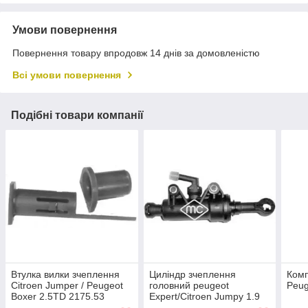
Умови повернення
Повернення товару впродовж 14 днів за домовленістю
Всі умови повернення
Подібні товари компанії
Втулка вилки зчеплення
Циліндр зчеплення
Комп
Citroen Jumper / Peugeot
головний peugeot
Peug
Boxer 2.5TD 2175.53
Expert/Citroen Jumpy 1.9
(03799) Metalcaucho
2.0HDI (00-) (05936)