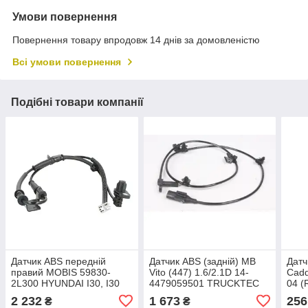
Умови повернення
Повернення товару впродовж 14 днів за домовленістю
Всі умови повернення
Подібні товари компанії
Датчик ABS передній
Датчик ABS (задній) MB
Датч
правий MOBIS 59830-
Vito (447) 1.6/2.1D 14-
Cadd
2L300 HYUNDAI I30, I30
4479059501 TRUCKTEC
04 (
CW, LANTRA I 1.4-2.0D
02.42.423
2 232
1 673
256
₴
₴
10.90-06.12