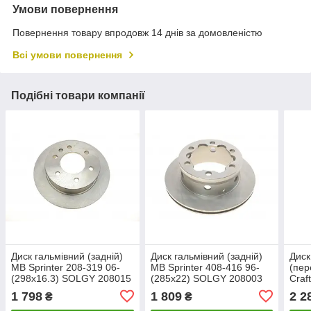
Умови повернення
Повернення товару впродовж 14 днів за домовленістю
Всі умови повернення
Подібні товари компанії
Диск гальмівний (задній)
Диск гальмівний (задній)
Диск
MB Sprinter 208-319 06-
MB Sprinter 408-416 96-
(пер
(298x16.3) SOLGY 208015
(285x22) SOLGY 208003
Craf
SOL
1 798
1 809
2 2
₴
₴