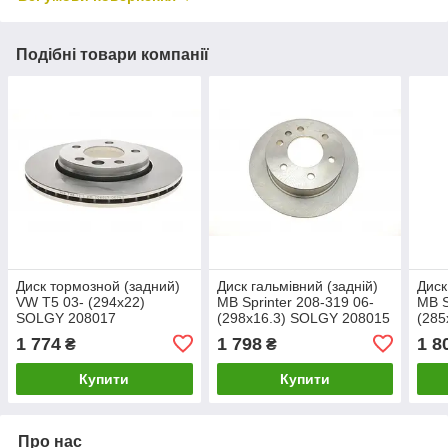
Подібні товари компанії
Диск тормозной (задний)
Диск гальмівний (задній)
Диск
VW T5 03- (294x22)
MB Sprinter 208-319 06-
MB S
SOLGY 208017
(298x16.3) SOLGY 208015
(285
1 774
1 798
1 8
₴
₴
Купити
Купити
Про нас