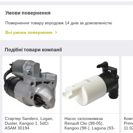
Умови повернення
Повернення товару впродовж 14 днів за домовленістю
Всі умови повернення
Подібні товари компанії
Стартер Sandero, Logan,
Насос склоомивача
Комп
Duster, Kangoo 1. 5dCi
Renault Clio (98-05),
Prim
ASAM 30194
Kangoo (98-), Laguna (93-
11.0
01), Megan (96-) MEAT &
1.9d