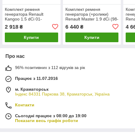
Комплект ременя
Комплект ременя
Ком
генератора Renault
генератора (+ролики)
гене
Kangoo 1.5 dCi 01-
Renault Master 1.9 dCi (98-
Rena
(5PK1200) (7701476475)
14) (117208883R)
06-/
2 918
6 440
4 6
₴
₴
INA 529 0511 10
529 
Купити
Купити
Про нас
96% позитивних з 112 відгуків за рік
Працює з 11.07.2016
м. Краматорськ
Індекс 84331 Паркова 38, Краматорськ, Україна
Контакти
Сьогодні працює з 08:00 до 19:00
Показати весь графік роботи