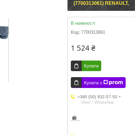
(7700313061) RENAULT,
В наявності
Код:
7700313061
1 524 ₴
Купити
Купити з
+380 (50) 932-57-50
Viber / WhatsApp