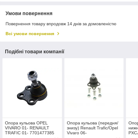
Умови повернення
Повернення товару впродовж 14 днів за домовленістю
Всі умови повернення
Подібні товари компанії
Опора кульова OPEL
Опора кульова (передня/
Опор
VIVARO 01- RENAULT
знизу) Renault Trafic/Opel
ниж
TRAFIC 01- 7701477385
Vivaro 06-
PXC
TEKNOROT R-656K
KYR