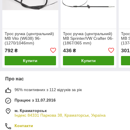
Трос ручка (центральний)
Трос ручка (центральний)
Трос
MB Vito (W638) 96-
MB Sprinter/VW Crafter 06-
MB S
(1270/1046mm)
(1867/365 mm)
(13
792
436
301
₴
₴
Купити
Купити
Про нас
96% позитивних з 112 відгуків за рік
Працює з 11.07.2016
м. Краматорськ
Індекс 84331 Паркова 38, Краматорськ, Україна
Контакти