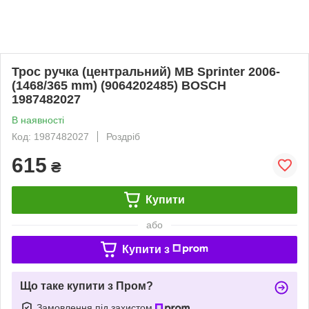
Трос ручка (центральний) MB Sprinter 2006-
(1468/365 mm) (9064202485) BOSCH
1987482027
В наявності
Код: 1987482027
Роздріб
615
₴
Купити
або
Купити з
Що таке купити з Пром?
Замовлення під захистом