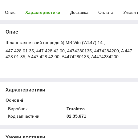
Опис
Характеристики
Доставка
Оплата
Умови 
Опис
Шланг гальмівний (передній) MB Vito (W447) 14-,
447 428 01 35, 447 428 42 00, 4474280135, 4474284200, A 447
428 01 35, A 447 428 42 00, A4474280135, A4474284200
Характеристики
Основні
Виробник
Trucktec
Код запчастини
02.35.671
Умови доставки