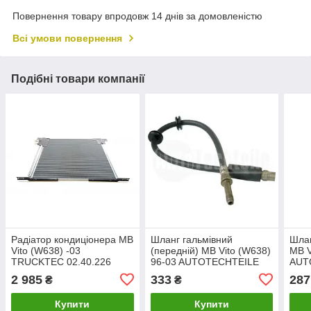
Повернення товару впродовж 14 днів за домовленістю
Всі умови повернення
Подібні товари компанії
Радіатор кондиціонера MB
Шланг гальмівний
Шлан
Vito (W638) -03
(передній) MB Vito (W638)
MB V
TRUCKTEC 02.40.226
96-03 AUTOTECHTEILE
AUT
423
2 985
333
287
₴
₴
Купити
Купити