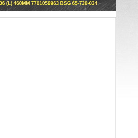
-06 (L) 460MM 7701059963 BSG 65-730-034