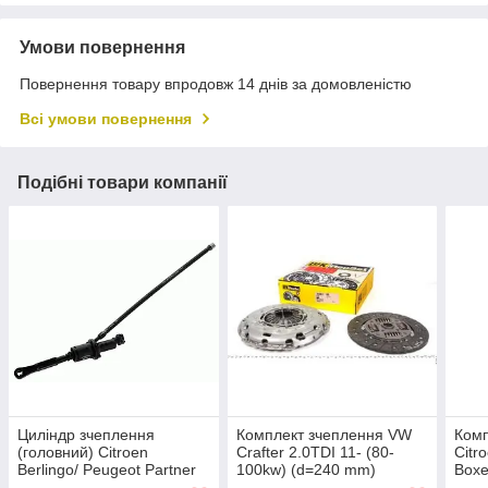
Умови повернення
Повернення товару впродовж 14 днів за домовленістю
Всі умови повернення
Подібні товари компанії
Циліндр зчеплення
Комплект зчеплення VW
Комп
(головний) Citroen
Crafter 2.0TDI 11- (80-
Citr
Berlingo/ Peugeot Partner
100kw) (d=240 mm)
Boxe
1.6 HDI 08- (d=15.87mm)
mm) 