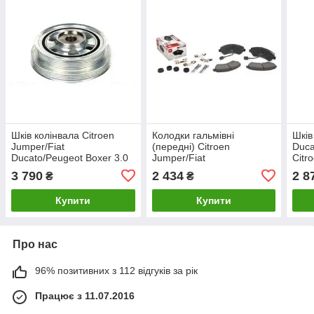
Шків колінвала Citroen
Колодки гальмівні
Шків
Jumper/Fiat
(передні) Citroen
Duca
Ducato/Peugeot Boxer 3.0
Jumper/Fiat
Citr
HDI 06-
Ducato/Peugeot Boxer 2.0-
(06-
3 790
2 434
2 8
₴
₴
3.0HDi 06- R16
Купити
Купити
Про нас
96% позитивних з 112 відгуків за рік
Працює з 11.07.2016