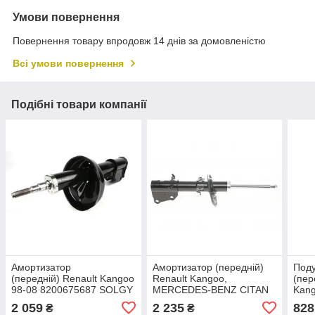
Умови повернення
Повернення товару впродовж 14 днів за домовленістю
Всі умови повернення
Подібні товари компанії
Амортизатор
Амортизатор (передній)
Под
(передній) Renault Kangoo
Renault Kangoo,
(пер
98-08 8200675687 SOLGY
MERCEDES-BENZ CITAN
Kang
211031
08- R15/16 (maxi база)
2 059
2 235
828
₴
₴
(цупфа 36 mm) (d22мм