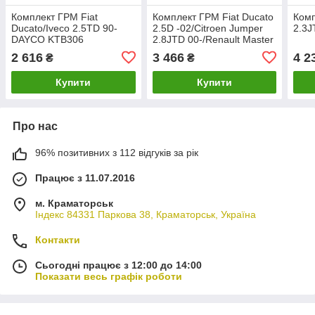
Комплект ГРМ Fiat
Комплект ГРМ Fiat Ducato
Комп
Ducato/Iveco 2.5TD 90-
2.5D -02/Citroen Jumper
2.3J
DAYCO KTB306
2.8JTD 00-/Renault Master
2.8DTI 98-01
2 616
3 466
4 2
₴
₴
Купити
Купити
Про нас
96% позитивних з 112 відгуків за рік
Працює з 11.07.2016
м. Краматорськ
Індекс 84331 Паркова 38, Краматорськ, Україна
Контакти
Сьогодні працює з 12:00 до 14:00
Показати весь графік роботи