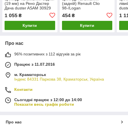
(19 мм) на Рено Дастер
(задній) Renault Clio
ліви
Дача duster ASAM 30929
98-/Logan
dust
04-/Sandero/Stepway 09-
4x4
1 055
454
1 1
₴
₴
BOSCH
Купити
Купити
Про нас
96% позитивних з 112 відгуків за рік
Працює з 11.07.2016
м. Краматорськ
Індекс 84331 Паркова 38, Краматорськ, Україна
Контакти
Сьогодні працює з 12:00 до 14:00
Показати весь графік роботи
Про нас